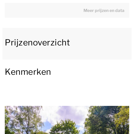
onder andere een koelkast met vriesvak, filter
koffiezetapparaat, Senseo apparaat,
Meer prijzen en data
combimagnetron en een vaatwasser.
De bungalow heeft 2 slaapkamers met beide 2
Prijzenoverzicht
éénpersoons boxsprings. Ook is er standaard een
campingbedje aanwezig in de bungalow. Eén van de
slaapkamers is voorzien van een traditionele sauna.
De badkamer beschikt over een inloopdouche,
Kenmerken
wastafel en toilet.
De bungalow heeft een gemeubileerd terras met
parasol. Daarnaast is er een inpandige berging.
Je kunt gratis gebruikmaken van wifi. Summio Parc
De Berkenhorst is een autovrij park. Je kunt je auto