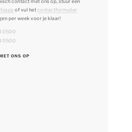
isch contact met ons op, stuur een
tsapp
of vul het
contactformulier
agen per week voor je klaar!
13 0500
13 0500
MET ONS OP