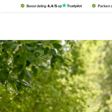
Beoordeling
4,4/5
op
Parken d