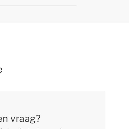
e
en vraag?