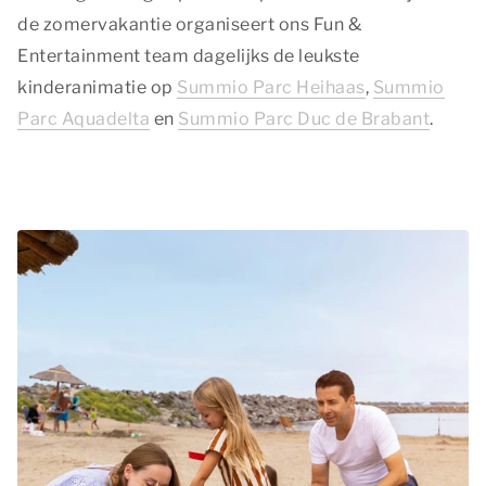
de zomervakantie organiseert ons Fun &
Entertainment team dagelijks de leukste
kinderanimatie op
Summio Parc Heihaas
,
Summio
Parc Aquadelta
en
Summio Parc Duc de Brabant
.