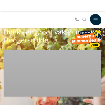
Boek een groot vakantiehuis in
Hoogersmilde