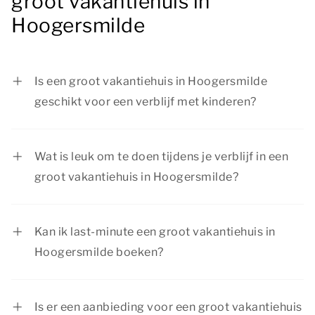
groot vakantiehuis in
Hoogersmilde
Is een groot vakantiehuis in Hoogersmilde
geschikt voor een verblijf met kinderen?
Ja, een groot vakantiehuis in Hoogersmilde is
zeker geschikt voor een gezelschap met
Wat is leuk om te doen tijdens je verblijf in een
kinderen. We hebben accommodaties met
groot vakantiehuis in Hoogersmilde?
voldoende ruimte en veilige speelplekken.
Tijdens je vakantie in Hoogersmilde kun je
Daarnaast zijn er in de omgeving veel
talloze activiteiten beleven. Ontdek
activiteiten te beleven voor jong en oud.
Kan ik last-minute een groot vakantiehuis in
natuurgebieden in de omgeving met vele
Hoogersmilde boeken?
wandel- en fietsroutes, bezoek een attractiepark
Ja, een groot vakantiehuis in Hoogersmilde last-
of bewonder bruisende steden. Er is voor jong en
minute boeken is mogelijk, afhankelijk van de
oud van alles te doen!
Is er een aanbieding voor een groot vakantiehuis