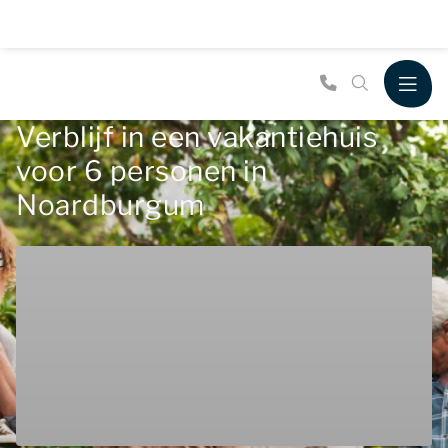
Verblijf in een vakantiehuis
voor 6 personen in
Noardburgum