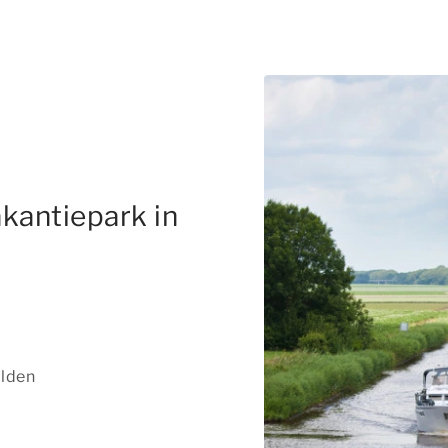
kantiepark in
âlden