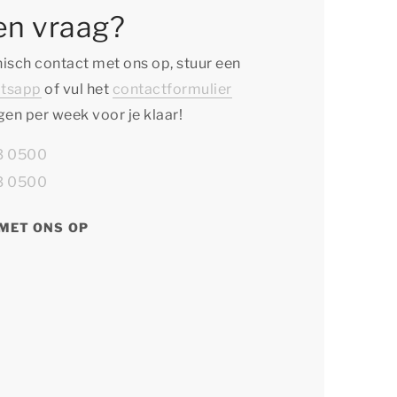
en vraag?
isch contact met ons op, stuur een
tsapp
of vul het
contactformulier
agen per week voor je klaar!
13 0500
13 0500
MET ONS OP