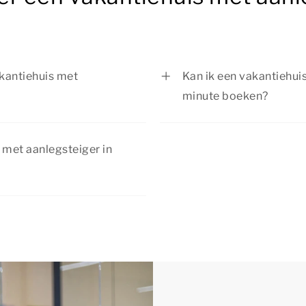
vakantiehuis met
Kan ik een vakantiehui
minute boeken?
iehuis met aanlegsteiger in
Ja, als er nog beschikb
s uit diverse
aanlegsteiger in Noard
 met aanlegsteiger in
el- en fietstochten in de
verzekerd zijn van jouw
te boeken.
kortingsacties. Bekijk de