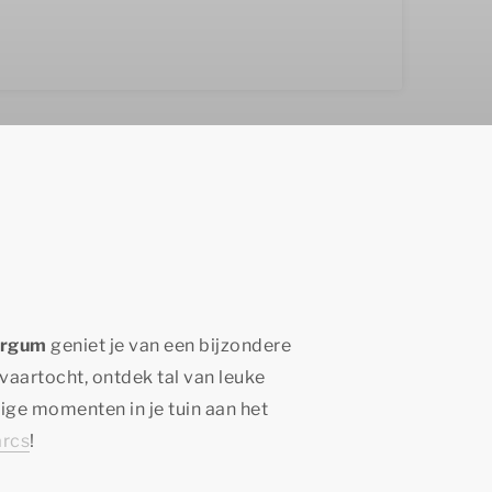
urgum
geniet je van een bijzondere
aartocht, ontdek tal van leuke
lige momenten in je tuin aan het
rcs
!