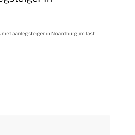
s met aanlegsteiger in Noardburgum last-
aarheid is, kun je een vakantiehuis met
burgum ook last-minute boeken. Wil je
 ideale verblijf? Dan adviseren we om op tijd