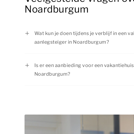
Noardburgum
Wat kun je doen tijdens je verblijf in een 
aanlegsteiger in Noardburgum?
Er is van alles te beleven rondom je vakant
Noardburgum. Vaar direct het water op, kie
Is er een aanbieding voor een vakantiehuis
watersportactiviteiten of maak mooie wand
Noardburgum?
omgeving. Er is voor ieder wat wils!
Summio Parcs heeft regelmatig voordelige 
actuele
aanbiedingen
.