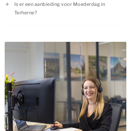
mogelijkheden om er een geweldige dag van te
Is er een aanbieding voor Moederdag in
maken! Verken de natuurrijke omgeving met een
Terherne?
mooie wandeling of fietstocht, bezoek een
Summio Parcs heeft regelmatig voordelige
museum voor een cultureel uitstapje en sluit de
kortingsacties. Bekijk de huidige
aanbiedingen
.
dag af met een diner bij een sfeervol restaurant
in een nabijgelegen stad of dorp.