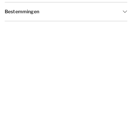
Bestemmingen
Inspiratie
Vakantieperiodes
Aanbiedingen
Algemene voorwaarden
Privacy statement
Disclaimer
Cookies wijzigen
© 2026 - Summio Parcs | All rights
reserved