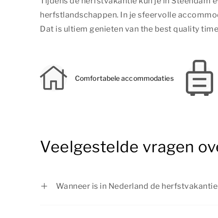
Tijdens de herfstvakantie kun je in Steendam 
herfstlandschappen. In je sfeervolle accommo
Dat is ultiem genieten van
the best quality time
Comfortabele accommodaties
Veelgestelde vragen ov
Wanneer is in Nederland de herfstvakantie 
In regio Zuid is de herfstvakantie van 17 o