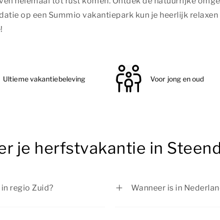
even helemaal tot rust komen. Ontdek de natuurrijke omge
datie op een Summio vakantiepark kun je heerlijk relaxe
!
Ultieme vakantiebeleving
Voor jong en oud
er je herfstvakantie in Stee
in regio Zuid?
Wanneer is in Nederlan
ktober tot en met 25
In regio Midden is de h