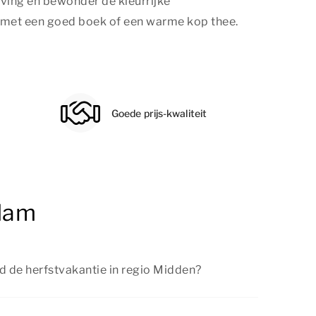
ving en bewonder de kleurrijke
n met een goed boek of een warme kop thee.
Goede prijs-kwaliteit
ndam
d de herfstvakantie in regio Midden?
erfstvakantie van 17 oktober tot en met 25