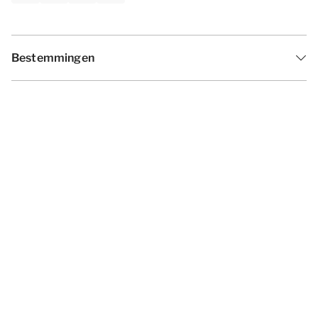
Bestemmingen
Inspiratie
Vakantieperiodes
Aanbiedingen
Algemene voorwaarden
Privacy statement
Disclaimer
Cookies wijzigen