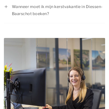
voordelige aanbiedingen. Bekijk de actuele
Wanneer moet ik mijn kerstvakantie in Diessen-
aanbiedingen
.
Baarschot boeken?
De kerstvakantie is vanwege de feestdagen een
populaire periode om op vakantie te gaan. Boek
op tijd je kerstvakantie in Diessen-Baarschot bij
Summio Parcs en kijk uit naar een onvergetelijke
tijd!