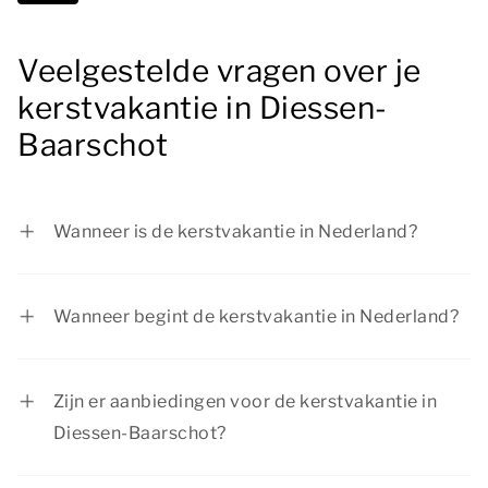
Veelgestelde vragen over je
kerstvakantie in Diessen-
Baarschot
Wanneer is de kerstvakantie in Nederland?
De kerstvakantie duurt in Nederland van 19
december 2026 tot en met 3 januari 2027. Dit
Wanneer begint de kerstvakantie in Nederland?
geldt voor alle regio’s in het land.
In Nederland begint de kerstvakantie op 19
december 2026. De kerstvakantie eindigt op 3
Zijn er aanbiedingen voor de kerstvakantie in
januari 2027.
Diessen-Baarschot?
Bij Summio Parcs hebben we regelmatig