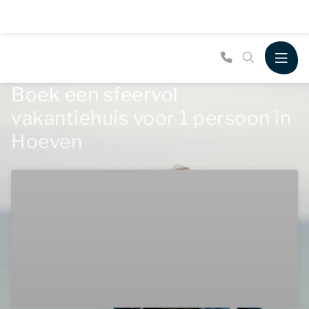
Boek een sfeervol
vakantiehuis voor 1 persoon in
Hoeven