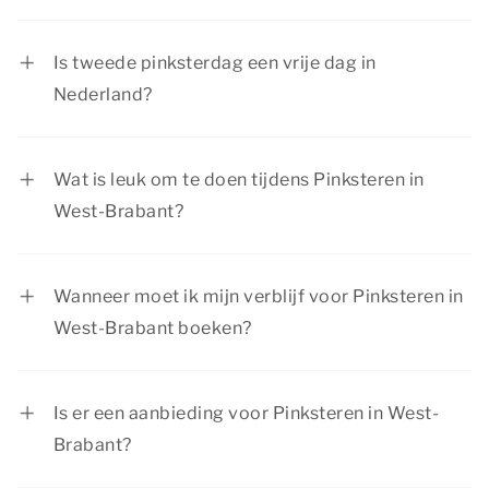
Pinksteren valt altijd op de 10e dag na
Hemelvaart en op de 50e dag na eerste paasdag.
Is tweede pinksterdag een vrije dag in
Eerste pinksterdag is altijd op een zondag,
Nederland?
tweede pinksterdag op een maandag.
Eerste en tweede pinksterdag zijn officiële
feestdagen in Nederland. Bij de meeste
Wat is leuk om te doen tijdens Pinksteren in
bedrijven en scholen is tweede pinksterdag een
West-Brabant?
vrije dag.
Tijdens Pinksteren in West-Brabant kun je
wandelen, fietsen, historische steden bezoeken
Wanneer moet ik mijn verblijf voor Pinksteren in
of met de kinderen naar een speeltuin, dierentuin
West-Brabant boeken?
of attractiepark gaan. Er is van alles te beleven!
Pinksteren valt ieder jaar op een zondag en een
maandag. Daardoor hebben veel mensen een
Is er een aanbieding voor Pinksteren in West-
lang weekend vrij en is dit een populaire periode
Brabant?
om een weekend weg te gaan. We raden je
Summio Parcs heeft regelmatig voordelige