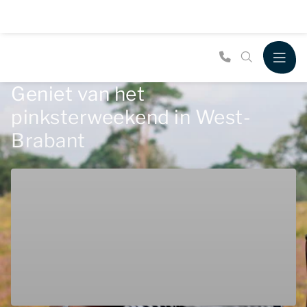
Geniet van het
pinksterweekend in West-
Brabant