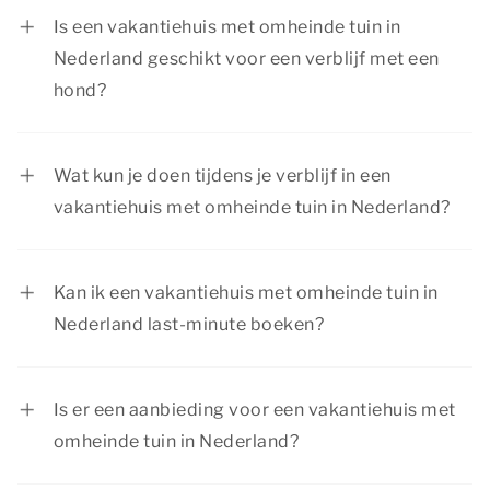
speelruimte, zodat ook de jongste gasten vrij
Is een vakantiehuis met omheinde tuin in
kunnen spelen terwijl jij geniet een ontspannen
Nederland geschikt voor een verblijf met een
tijd.
hond?
Zeker! Dankzij de omheinde tuin heeft je hond
alle ruimte om veilig buiten te spelen.
Wat kun je doen tijdens je verblijf in een
vakantiehuis met omheinde tuin in Nederland?
Vanuit je vakantiehuis met omheinde tuin in
Nederland kun je alle kanten op. Laat je hond uit
Kan ik een vakantiehuis met omheinde tuin in
in de natuur, ga met de kinderen lekker spelen in
Nederland last-minute boeken?
de tuin of maak samen een mooie wandeling.
Ja, als er nog beschikbaarheid is, kun je ook op
Ook in de omgeving zijn er genoeg
het laatste moment een vakantiehuis met
mogelijkheden voor uitstapjes, van gezellige
Is er een aanbieding voor een vakantiehuis met
omheinde tuin reserveren. We adviseren wel om
plaatsen tot leuke fietsroutes. Er is voor
omheinde tuin in Nederland?
op tijd te boeken, zodat jouw favoriete
iedereen iets te doen!
Summio Parcs heeft regelmatig voordelige