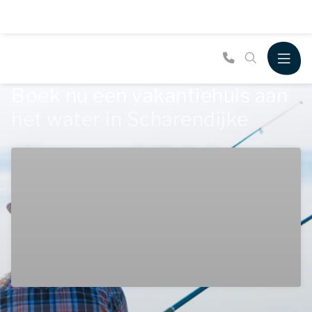
Boek nu een vakantiehuis aan
het water in Scharendijke