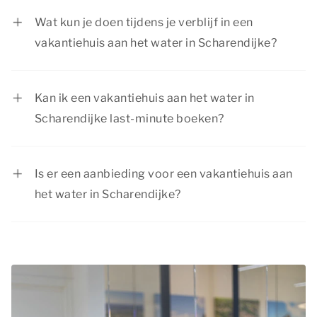
Scharendijke loop je direct naar de waterkant,
Wat kun je doen tijdens je verblijf in een
perfect voor een geweldig verblijf aan het water.
vakantiehuis aan het water in Scharendijke?
Er is van alles te doen rondom je vakantiehuis
aan het water in Scharendijke. Geniet van
Kan ik een vakantiehuis aan het water in
watersportactiviteiten, maak mooie wandel- en
Scharendijke last-minute boeken?
fietstochten en verken sfeervolle dorpen. Voor
Ja, afhankelijk van de beschikbaarheid is het
elk gezelschap is er iets leuks te beleven!
mogelijk om een vakantiehuis aan het water in
Is er een aanbieding voor een vakantiehuis aan
Scharendijke last-minute te boeken. Voor de
het water in Scharendijke?
beste kans op jouw favoriete verblijf raden we
Summio Parcs heeft regelmatig voordelige
aan om op tijd te boeken.
kortingsacties. Bekijk de actuele
aanbiedingen
.