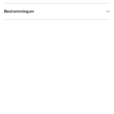
Bestemmingen
Inspiratie
Vakantieperiodes
Aanbiedingen
Algemene voorwaarden
Privacy statement
Disclaimer
Cookies wijzigen
© 2026 - Summio Parcs | All rights
reserved