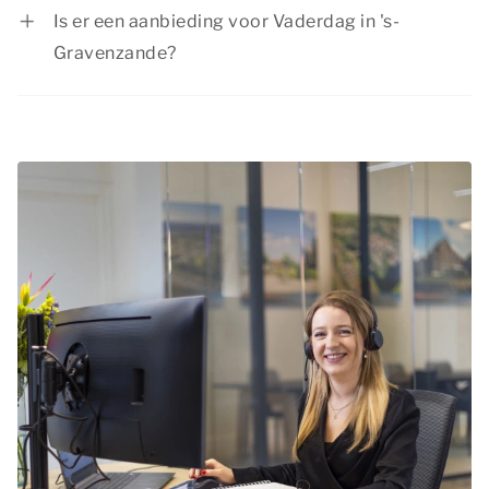
verschillende activiteiten om je dag bijzonder te
Is er een aanbieding voor Vaderdag in 's-
maken. Ontdek bijvoorbeeld de natuurrijke
Gravenzande?
omgeving en sfeervolle nabijgelegen steden. Of
Summio Parcs heeft regelmatig voordelige
je nu kiest voor een actieve dag in de buitenlucht
kortingsacties. Bekijk de huidige
aanbiedingen
.
of een cultureel uitstapje, er is voor ieder wat
wils!