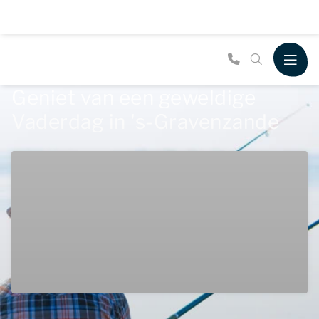
Geniet van een geweldige
Vaderdag in 's-Gravenzande