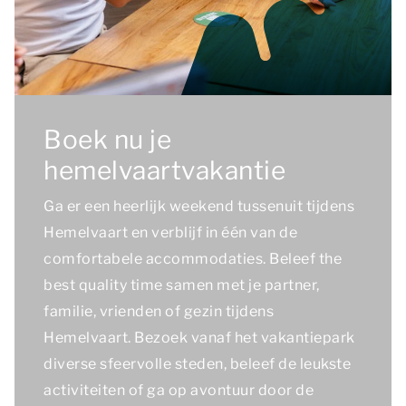
Boek nu je
hemelvaartvakantie
Ga er een heerlijk weekend tussenuit tijdens
Hemelvaart en verblijf in één van de
comfortabele accommodaties. Beleef the
best quality time samen met je partner,
familie, vrienden of gezin tijdens
Hemelvaart. Bezoek vanaf het vakantiepark
diverse sfeervolle steden, beleef de leukste
activiteiten of ga op avontuur door de