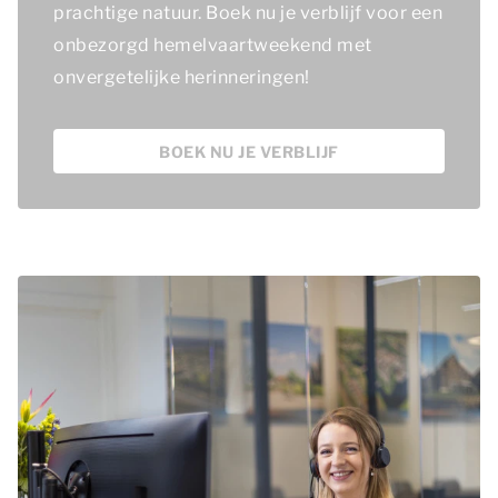
prachtige natuur. Boek nu je verblijf voor een
onbezorgd hemelvaartweekend met
onvergetelijke herinneringen!
BOEK NU JE VERBLIJF