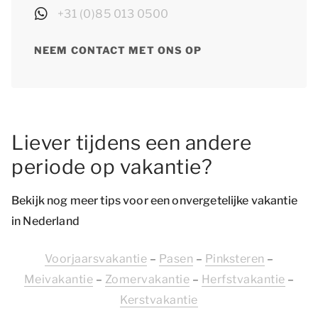
+31 (0)85 013 0500
NEEM CONTACT MET ONS OP
Liever tijdens een andere
periode op vakantie?
Bekijk nog meer tips voor een onvergetelijke vakantie
in Nederland
Voorjaarsvakantie
–
Pasen
–
Pinksteren
–
Meivakantie
–
Zomervakantie
–
Herfstvakantie
–
Kerstvakantie