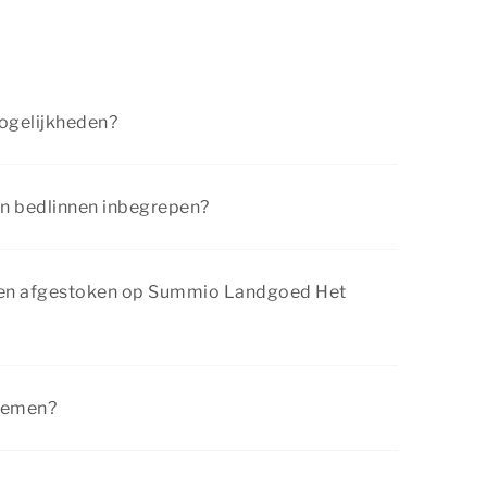
mogelijkheden?
e reissom direct te voldoen en de resterende
nkomst. Tijdens het boekingsproces word je
n bedlinnen inbegrepen?
etaalprovider waar je online de betaling kunt
de kosten voor de verplichte eindschoonmaak
linnen. Een handdoekenpakket kun je tegen
en afgestoken op Summio Landgoed Het
e reservering.
ing mag er op Summio Landgoed Het Grote
worden afgestoken op een aangewezen
pnemen?
t van buitenaf kunnen we niet volledig
e vraag hier niet bij? Neem
contact
met ons
geen handhaving plaats.