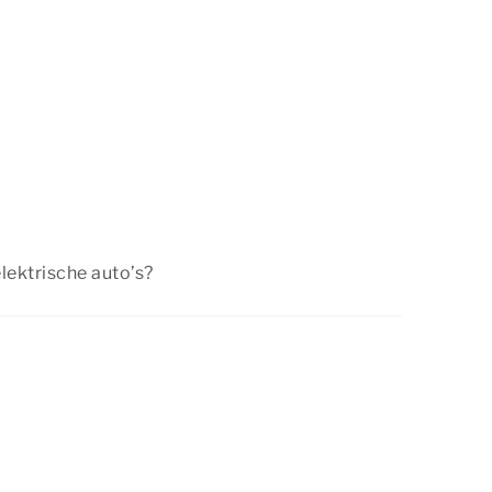
elektrische auto’s?
rterrein zijn meerdere laadpalen voor
ezig.