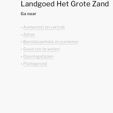
Landgoed Het Grote Zand
Ga naar
-
Aankomst en vertrek
-
Adres
-
Bereikbaarheid en parkeren
-
Goed om te weten
-
Openingstijden
-
Plattegrond