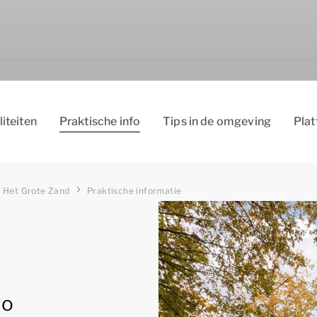
liteiten
Praktische info
Tips in de omgeving
Pla
 Het Grote Zand
Praktische informatie
io