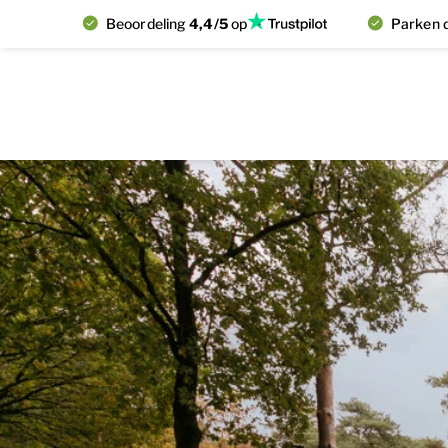
Beoordeling
4,4/5
op
Parken d