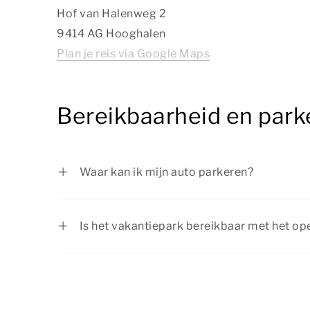
Hof van Halenweg 2
9414 AG Hooghalen
Plan je reis via Google Maps
Bereikbaarheid en park
Waar kan ik mijn auto parkeren?
Je kunt je auto gratis parkeren bij je acc
parkeerterrein bij de ingang van het vakan
Is het vakantiepark bereikbaar met het o
Kom je met het openbaar vervoer? Plan je r
stap uit bij Busstation Hooghalen. Vanaf d
lopen naar Summio Landgoed Het Grote Z