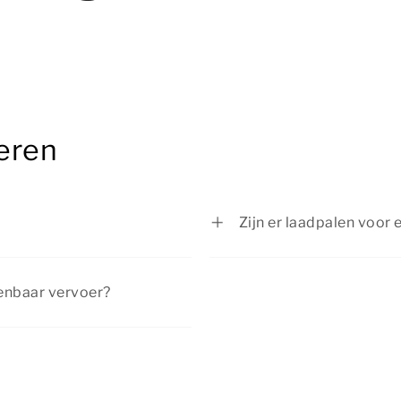
eren
Zijn er laadpalen voor 
ommodatie of op het centrale
Op het centrale parkee
tiepark.
elektrische auto’s aanw
penbaar vervoer?
eis via een reisplanner en
e bushalte is het 10 minuten
and.