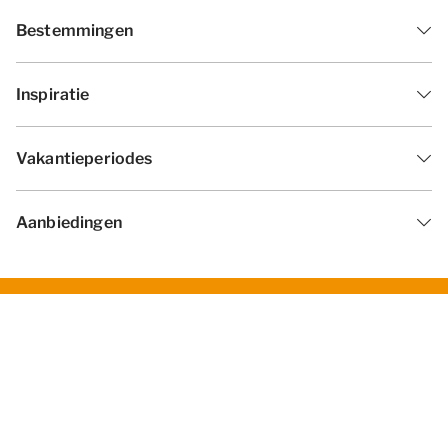
Bestemmingen
Inspiratie
Vakantieperiodes
Aanbiedingen
Algemene voorwaarden
Privacy statement
Disclaimer
Cookies wijzigen
© 2026 - Summio Parcs | All rights
reserved