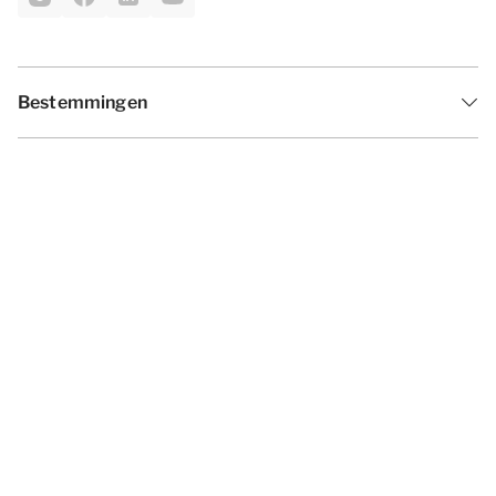
Bestemmingen
Inspiratie
Vakantieperiodes
Aanbiedingen
Algemene voorwaarden
Privacy statement
Disclaimer
Cookies wijzigen