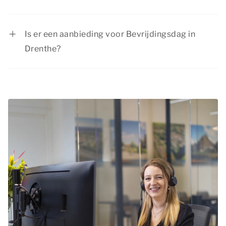
Bevrijdingsdag is een officiële feestdag in
Nederland, maar niet iedereen is dan vrij. Of je
Is er een aanbieding voor Bevrijdingsdag in
vrij bent, hangt af van je werkgever.
Drenthe?
Schoolgaande kinderen zijn in veel gevallen vrij
Summio Parcs heeft regelmatig interessante
op 5 mei doordat deze dag vaak in de
kortingsacties. Bekijk de actuele
aanbiedingen
.
meivakantie valt.