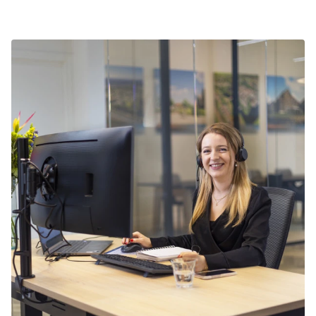
op 5 mei doordat deze dag vaak in de
kortingsacties. Bekijk de actuele
aanbiedingen
.
meivakantie valt.