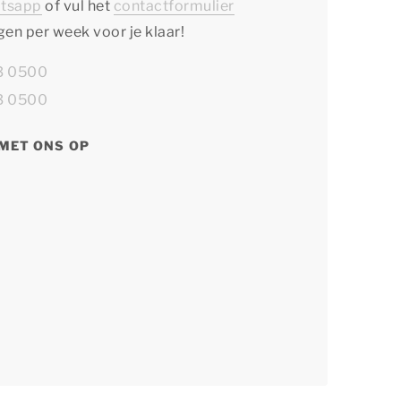
tsapp
of vul het
contactformulier
agen per week voor je klaar!
13 0500
13 0500
MET ONS OP