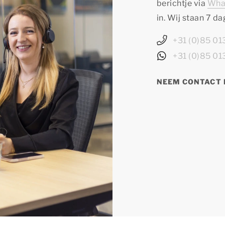
berichtje via
Wha
in. Wij staan 7 d
+31 (0)85 0
+31 (0)85 0
NEEM CONTACT 