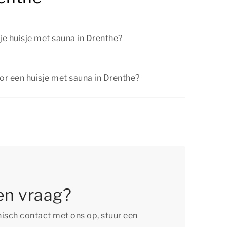
je huisje met sauna in Drenthe?
en huisje met sauna in Drenthe zijn er volop
ke activiteiten. Ontdek de natuurrijke
or een huisje met sauna in Drenthe?
andel- of fietstocht, bezoek sfeervolle steden
je regelmatig aantrekkelijke
aanbiedingen
.
apje naar een attractiepark.
ngen en profiteer van een voordelig verblijf.
en vraag?
isch contact met ons op, stuur een