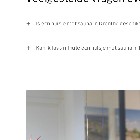
Is een huisje met sauna in Drenthe geschik
Absoluut! Een huisje met sauna in Drenthe i
willen genieten van comfort en ontspanning
Kan ik last-minute een huisje met sauna i
heerlijk om samen te ontspannen in je eige
Ja, afhankelijk van de beschikbaarheid kun 
Drenthe ook last-minute boeken. Wil je er 
favoriete verblijf nog beschikbaar is? Boek
een ontspannen vakantie.