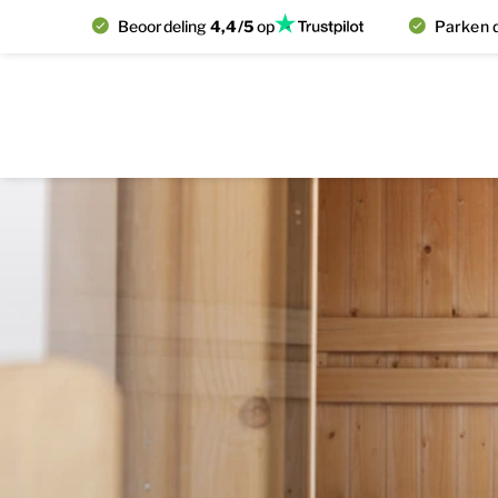
Beoordeling
4,4/5
op
Parken d