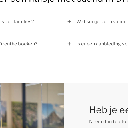
t voor families?
Wat kun je doen vanuit 
s perfect voor families die
Tijdens je verblijf in e
. Na een actieve dag is het
mogelijkheden voor leu
n Drenthe boeken?
Is er een aanbieding vo
n sauna.
omgeving tijdens een w
je een huisje met sauna in
Bij Summio Parcs vind 
of geniet van een uitst
zeker van zijn dat jouw
Bekijk de actuele korti
 dan op tijd en geniet van
Heb je e
Neem dan telefon