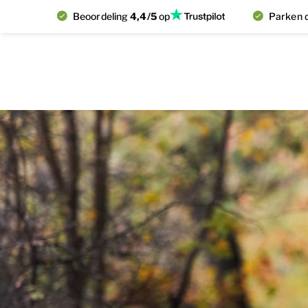
Beoordeling
4,4/5
op
Parken d