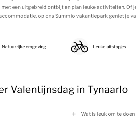
g met een uitgebreid ontbijt en plan leuke activiteiten. Of
 accommodatie, op ons Summio vakantiepark geniet je van
Natuurrijke omgeving
Leuke uitstapjes
r Valentijnsdag in Tynaarlo
Wat is leuk om te doen 
7.
Geniet van een mooie w
een sfeervolle stad en 