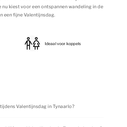
 je nu kiest voor een ontspannen wandeling in de
 een fijne Valentijnsdag.
Ideaal voor koppels
tijdens Valentijnsdag in Tynaarlo?
andeling in de natuurrijke omgeving, bezoek
plan een romantisch diner. Er is genoeg te doen