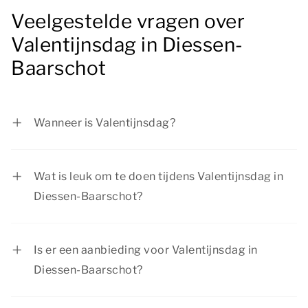
Veelgestelde vragen over
Valentijnsdag in Diessen-
Baarschot
Wanneer is Valentijnsdag?
Valentijnsdag is op zondag 14 februari 2027.
Wat is leuk om te doen tijdens Valentijnsdag in
Diessen-Baarschot?
Geniet van een mooie wandeling in de
natuurrijke omgeving, bezoek een sfeervolle
Is er een aanbieding voor Valentijnsdag in
stad en plan een romantisch diner. Er is genoeg
Diessen-Baarschot?
te doen tijdens Valentijnsdag in Diessen-
Summio Parcs heeft regelmatig interessante
Baarschot.