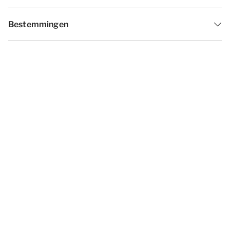
Bestemmingen
Inspiratie
Vakantieperiodes
Aanbiedingen
Algemene voorwaarden
Privacy statement
Disclaimer
Cookies wijzigen
© 2026 - Summio Parcs | All rights
reserved