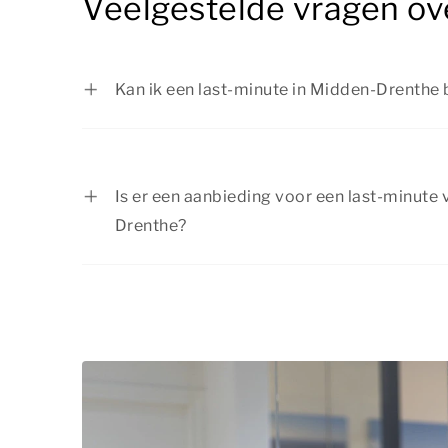
Veelgestelde vragen ov
Kan ik een last-minute in Midden-Drenthe
Ja, je kunt zeker een last-minute vakanti
bij Summio Parcs, afhankelijk van de besc
accommodaties. Wil je graag verblijven in
Is er een aanbieding voor een last-minute 
accommodatie? Dan is het slim om snel te
Drenthe?
Summio Parcs biedt regelmatig aantrekkel
de huidige
aanbiedingen
.