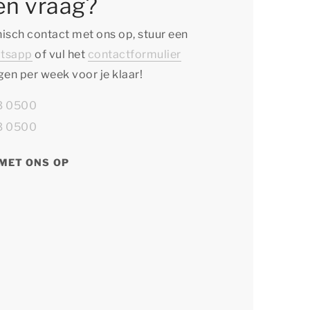
en vraag?
isch contact met ons op, stuur een
tsapp
of vul het
contactformulier
agen per week voor je klaar!
13 0500
13 0500
MET ONS OP