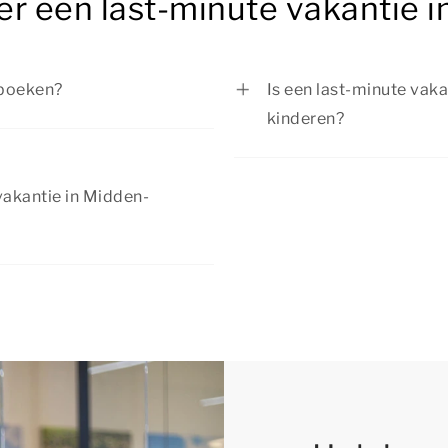
er een last-minute vakantie 
 boeken?
Is een last-minute vak
kinderen?
e in Midden-Drenthe boeken
hikbaarheid van onze
Ja, een last-minute vak
 een specifieke
verblijf met kinderen 
vakantie in Midden-
 boeken.
comfortabele accommoda
de omgeving is er van a
ijke kortingen aan. Ontdek