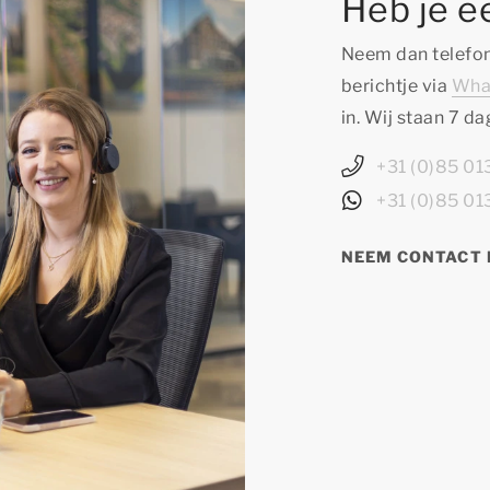
Heb je e
Neem dan telefon
berichtje via
Wha
in. Wij staan 7 d
+31 (0)85 0
+31 (0)85 0
NEEM CONTACT 