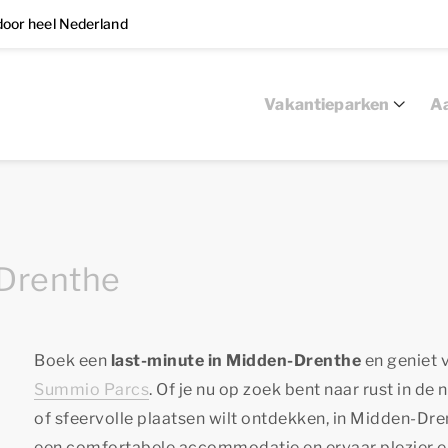
oor heel Nederland
Vakantieparken
Aa
-Drenthe
Boek een
last-minute in Midden-Drenthe
en geniet v
Summio Parcs
. Of je nu op zoek bent naar rust in de 
of sfeervolle plaatsen wilt ontdekken, in Midden-Drent
een comfortabele accommodatie en ervaar plezier en 