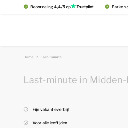
Beoordeling
4,4/5
op
Parken d
Home
Last-minute
Last-minute in Midden
Fijn vakantieverblijf
Voor alle leeftijden