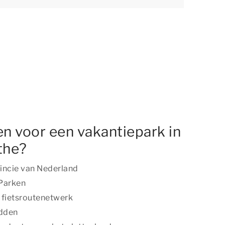
n voor een vakantiepark in
the?
incie van Nederland
 Parken
 fietsroutenetwerk
dden