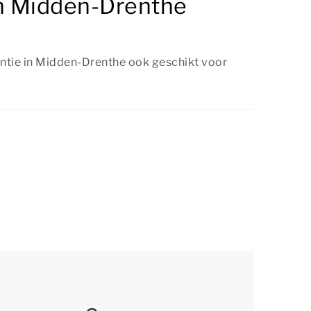
in Midden-Drenthe
antie in Midden-Drenthe ook geschikt voor
antie in Midden-Drenthe is geschikt voor een
en met ieder ander gezelschap. Onze
ties bieden je een zorgeloos verblijf en in
lles te beleven voor jong en oud.