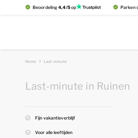
Beoordeling
4,4/5
op
Parken d
Home
Last-minute
Last-minute in Ruinen
Fijn vakantieverblijf
Voor alle leeftijden