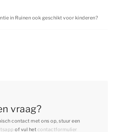
antie in Ruinen ook geschikt voor kinderen?
antie in Ruinen is geschikt voor een verblijf met
 ander gezelschap. Onze comfortabele
e een zorgeloos verblijf en in de omgeving is
 voor jong en oud.
en vraag?
isch contact met ons op, stuur een
tsapp
of vul het
contactformulier