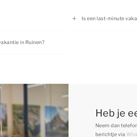
Is een last-minute vak
in Ruinen boeken bij
Ja, een last-minute vak
baarheid van onze
kinderen en met ieder
vakantie in Ruinen?
 een specifieke
accommodaties bieden j
ijke kortingen aan. Ontdek
 boeken.
er van alles te beleven
Heb je e
Neem dan telefon
berichtje via
Wha