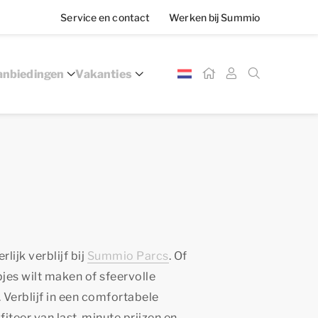
Service en contact
Werken bij Summio
nbiedingen
Vakanties
lijk verblijf bij
Summio Parcs
. Of
apjes wilt maken of sfeervolle
. Verblijf in een comfortabele
iteer van last-minute prijzen en