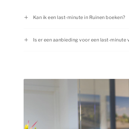
Kan ik een last-minute in Ruinen boeken?
Ja, je kunt zeker een last-minute vakantie 
Summio Parcs, afhankelijk van de beschik
Is er een aanbieding voor een last-minute 
accommodaties. Wil je graag verblijven in
Summio Parcs biedt regelmatig aantrekkel
accommodatie? Dan is het slim om snel te
de huidige
aanbiedingen
.