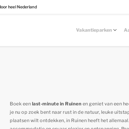
oor heel Nederland
Vakantieparken
Aa
Boek een
last-minute in Ruinen
en geniet van een heer
je nu op zoek bent naar rust in de natuur, leuke uitst
plaatsen wilt ontdekken, in Ruinen heeft het allemaal
accommodatie en ervaar plezier en ontspanning. Prof