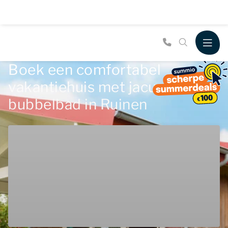
Boek een comfortabel
vakantiehuis met jacuzzi of
bubbelbad in Ruinen