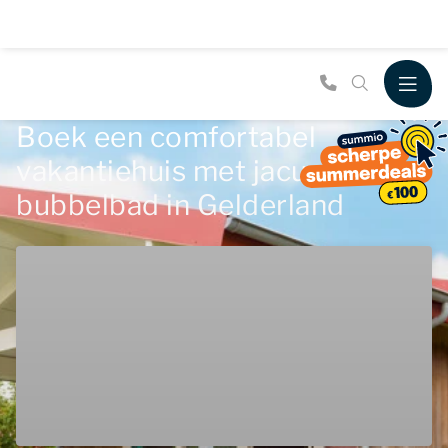
Boek een comfortabel
vakantiehuis met jacuzzi of
bubbelbad in Gelderland