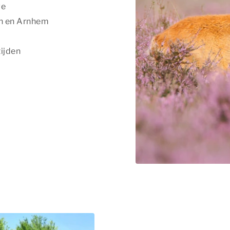
we
rn en Arnhem
n
ijden