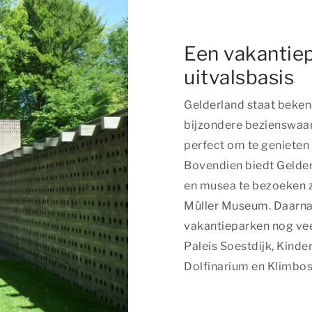
Een vakantiep
uitvalsbasis
Gelderland staat bekend
bijzondere bezienswaard
perfect om te genieten 
Bovendien biedt Gelde
en musea te bezoeken z
Müller Museum. Daarnaa
vakantieparken nog veel
Paleis Soestdijk, Kinde
Dolfinarium en Klimbos