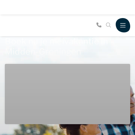
Boek nu je meivakantie in
Midden-Groningen