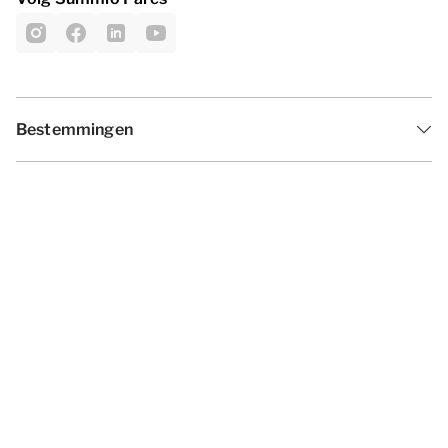
Bestemmingen
Inspiratie
Vakantieperiodes
Aanbiedingen
Algemene voorwaarden
Privacy statement
Disclaimer
Cookies wijzigen