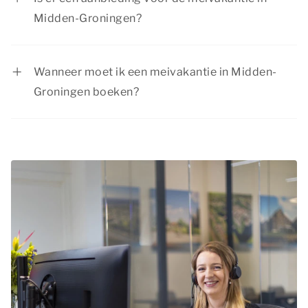
Midden-Groningen?
Bekijk de huidige
aanbiedingen
. Summio Parcs
heeft regelmatig voordelige kortingsacties.
Wanneer moet ik een meivakantie in Midden-
Groningen boeken?
De meivakantie is vanwege de schoolvakantie
een geliefde periode om op vakantie te gaan.
Boek op tijd je meivakantie in Midden-Groningen
en verzeker jezelf van een geweldige tijd!