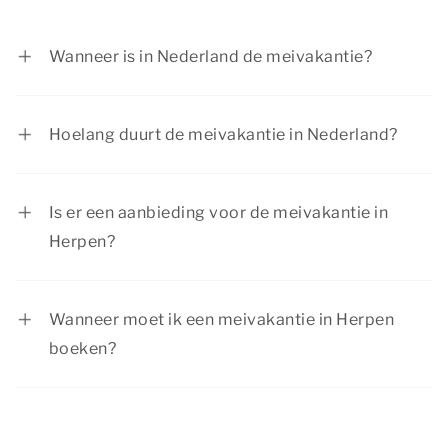
Wanneer is in Nederland de meivakantie?
In Nederland duurt de meivakantie van 25 april
tot en met 3 mei 2026.
Hoelang duurt de meivakantie in Nederland?
De meivakantie duurt in Nederland één week.
Is er een aanbieding voor de meivakantie in
Herpen?
Bekijk de huidige
aanbiedingen
. Summio Parcs
heeft regelmatig voordelige kortingsacties.
Wanneer moet ik een meivakantie in Herpen
boeken?
De meivakantie is vanwege de schoolvakantie
een geliefde periode om op vakantie te gaan.
Boek op tijd je meivakantie in Herpen en