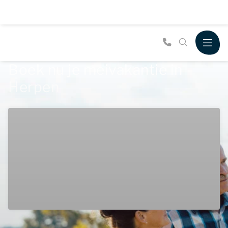
Boek nu je meivakantie in
Herpen