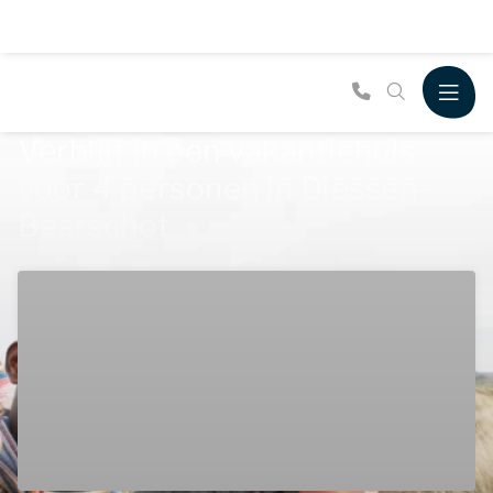
Verblijf in een vakantiehuis
voor 4 personen in Diessen-
Baarschot