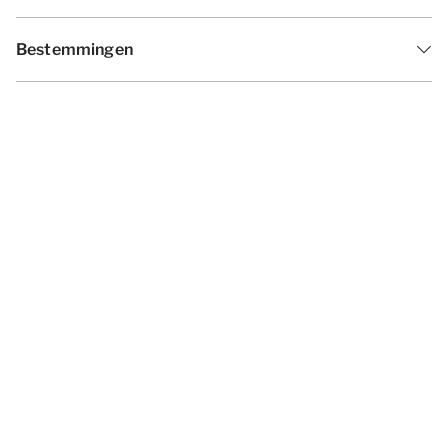
Bestemmingen
Inspiratie
Vakantieperiodes
Aanbiedingen
Algemene voorwaarden
Privacy statement
Disclaimer
Cookies wijzigen
© 2026 - Summio Parcs | All rights
reserved