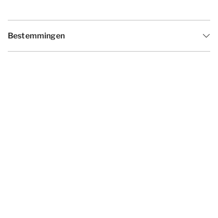
Bestemmingen
Inspiratie
Vakantieperiodes
Aanbiedingen
Algemene voorwaarden
Privacy statement
Disclaimer
Cookies wijzigen
© 2026 - Summio Parcs | All rights