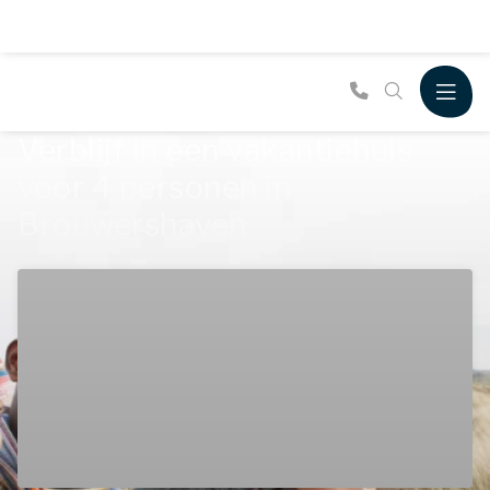
Verblijf in een vakantiehuis
voor 4 personen in
Brouwershaven