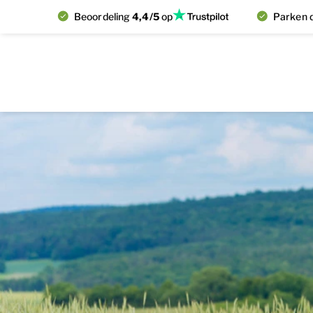
Beoordeling
4,4/5
op
Parken d