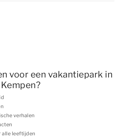
n voor een vakantiepark in
e Kempen?
id
en
ische verhalen
ucten
alle leeftijden