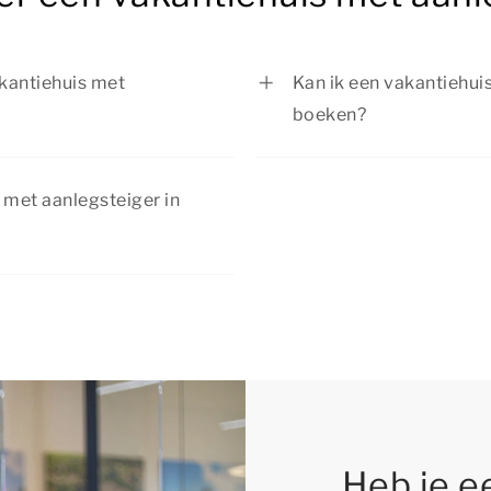
vakantiehuis met
Kan ik een vakantiehui
boeken?
iehuis met aanlegsteiger in
Ja, als er nog beschikb
diverse
aanlegsteiger in Hoeven
 met aanlegsteiger in
el- en fietstochten in de
van jouw ideale verblij
kortingsacties. Bekijk de
Heb je e