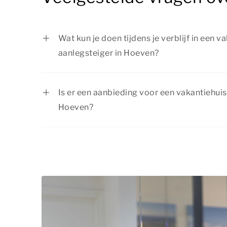
Wat kun je doen tijdens je verblijf in een 
aanlegsteiger in Hoeven?
Er is van alles te beleven rondom je vakant
Hoeven. Vaar direct het water op, kies uit 
Is er een aanbieding voor een vakantiehuis
watersportactiviteiten of maak mooie wand
Hoeven?
omgeving. Er is voor ieder wat wils!
Summio Parcs heeft regelmatig voordelige 
actuele
aanbiedingen
.