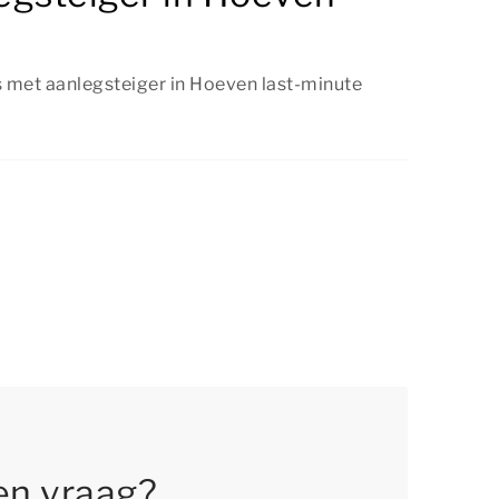
s met aanlegsteiger in Hoeven last-minute
aarheid is, kun je een vakantiehuis met
 ook last-minute boeken. Wil je verzekerd zijn
f? Dan adviseren we om op tijd te boeken.
en vraag?