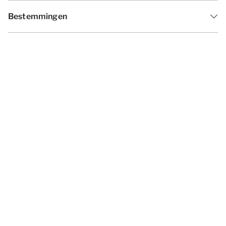
Bestemmingen
Inspiratie
Vakantieperiodes
Aanbiedingen
Algemene voorwaarden
Privacy statement
Disclaimer
Cookies wijzigen
© 2026 - Summio Parcs | All rights
reserved