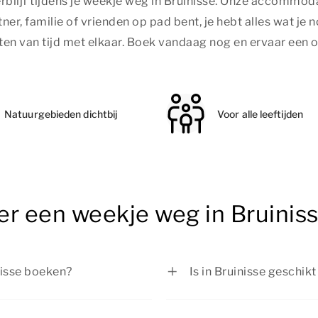
blijf tijdens je weekje weg in Bruinisse. Onze accommoda
ner, familie of vrienden op pad bent, je hebt alles wat je 
 van tijd met elkaar. Boek vandaag nog en ervaar een on
Natuurgebieden dichtbij
Voor alle leeftijden
er een weekje weg in Bruinis
nisse boeken?
Is in Bruinisse geschi
Bruinisse boeken bij Summio
Een weekje weg in Bruin