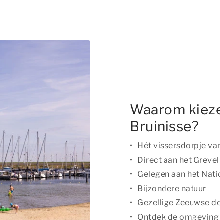
Waarom kieze
Bruinisse?
Hét vissersdorpje v
Direct aan het Greve
Gelegen aan het Nati
Bijzondere natuur
Gezellige Zeeuwse do
Ontdek de omgeving pe