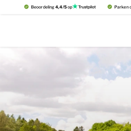
Beoordeling
4,4/5
op
Parken d