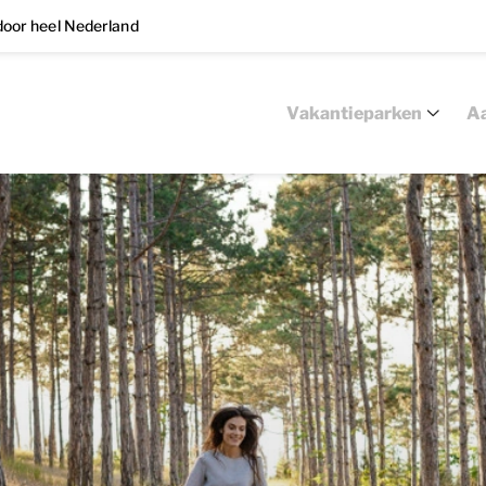
oor heel Nederland
Vakantieparken
Aa