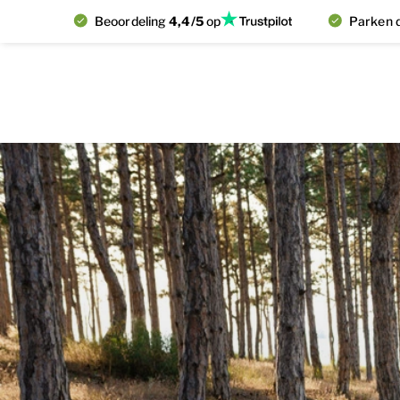
Beoordeling
4,4/5
op
Parken d