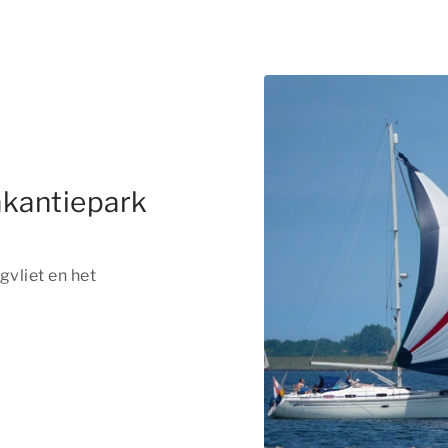
akantiepark
vliet en het