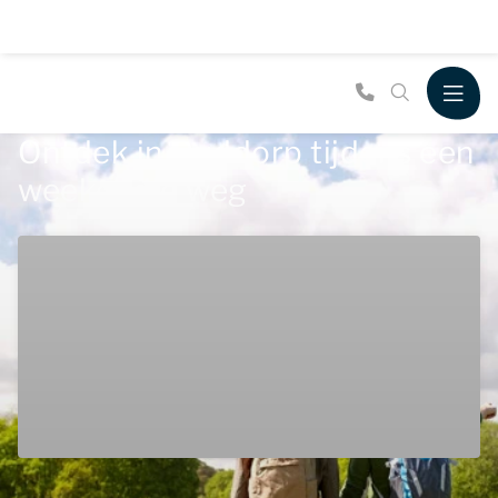
Ontdek in Ouddorp tijdens een
weekendje weg