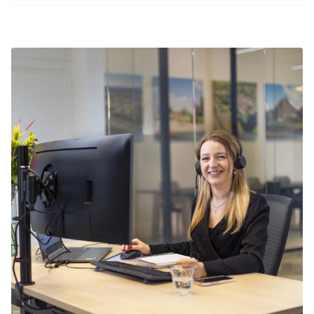
Tijdens je weekje weg in Ouddorp kun je diverse
bezienswaardigheden en bezoek nabijgelegen
uitstapjes maken. Ontdek nabijgelegen plaatsen,
plaatsen. Wil je een ontspannen dag beleven?
verken natuurgebieden en bezoek de dierentuin
Dan kun je natuurlijk ook heerlijk tot rust komen
of een attractiepark. in Ouddorp geniet je van
in je fijne accommodatie.
een afwisselende en onvergetelijke vakantie.