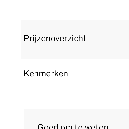
De modern ingerichte woonkamer heeft een zit
woonkamer en beschikt over een eethoek. De k
met vriesvak, een Nespresso of een Senseo a
Dit appartement heeft 2 slaapkamers en een ju
Prijzenoverzicht
thema ingericht met allerlei klim- en speelmat
éénpersoons boxsprings. De kinderslaapkamer i
voorzien van een stapelbed.
Kenmerken
De badkamer beschikt over een douche, een bub
Dit appartement heeft een gemeubileerd balko
Appartement Senno 4 ligt dicht bij de facilitei
gratis gebruikmaken van wifi en er is parkeer
park.
Goed om te weten