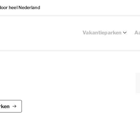
oor heel Nederland
Vakantieparken
Aa
ta biedt ruimte voor maximaal 2 volwassenen en 2
rken
 slaapkamers en 1 badkamer, verdeeld over 2
r kinderen ingericht in een Senno-thema. Senno is
rcs.