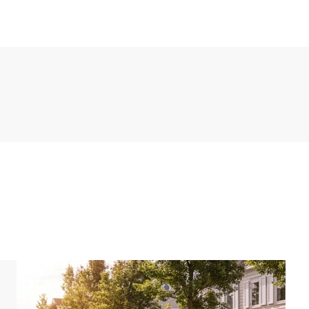
hoek met een televisie. De keuken grenst aan de
euken is onder andere voorzien van een koelkast
pparaat, een vaatwasser en een combimagnetron.
ngle speelkamer. De speelkamer is geheel in jungle-
erialen. De ene slaapkamer beschikt over 2
s volledig ingericht in een Senno-thema en is
belbad, een wastafel en een toilet.
n.
ten op het park, zoals de Senno Kids Club. Je kunt
gelegenheid op de centrale parkeerplaatsen op het