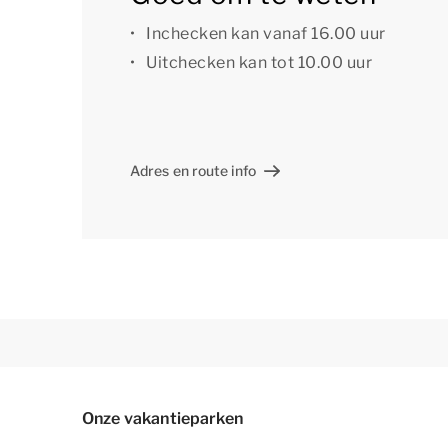
[i]De accommodatie kan anders zijn ingedeeld 
Inchecken kan vanaf 16.00 uur
voorbeelden.[/i]
Uitchecken kan tot 10.00 uur
Adres en route info
Onze vakantieparken