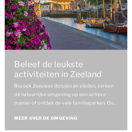
Beleef de leukste
activiteiten in Zeeland
Bezoek Zeeuwse dorpjes en steden, verken
de natuurrijke omgeving op een actieve
manier of ontdek de vele familieparken. Ook
kun je watersporten en cultuursnuiven!
MEER OVER DE OMGEVING