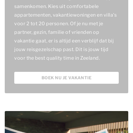
samenkomen. Kies uit comfortabele
appartementen, vakantiewoningen en villa's
voor 2 tot 20 personen. Of je nu met je
partner, gezin, familie of vrienden op
vakantie gaat, er is altijd een verblijf dat bij
jouw reisgezelschap past. Dit is jouw tijd
voor
the best quality time
in Zeeland.
BOEK NU JE VAKANTIE