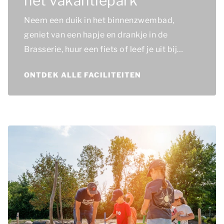
het vakantiepark
Neem een duik in het binnenzwembad,
geniet van een hapje en drankje in de
Brasserie, huur een fiets of leef je uit bij
Aquagolf, op de bowlingbaan of in het
ONTDEK ALLE FACILITEITEN
speelparadijs.