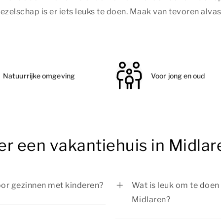
ezelschap is er iets leuks te doen. Maak van tevoren alvast
Natuurrijke omgeving
Voor jong en oud
er een vakantiehuis in Midlar
voor gezinnen met kinderen?
Wat is leuk om te doen t
Midlaren?
voor gezinnen met kinderen.
accommodaties met
Tijdens je verblijf in M