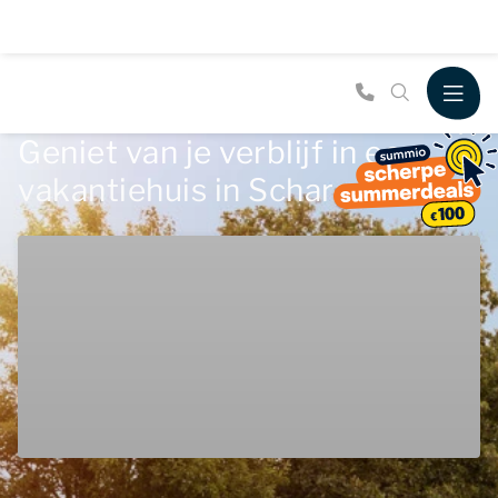
Geniet van je verblijf in een
vakantiehuis in Scharendijke