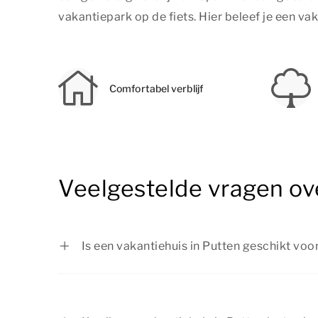
vakantiepark op de fiets. Hier beleef je een va
Comfortabel verblijf
Veelgestelde vragen ov
Is een vakantiehuis in Putten geschikt vo
Ja, een vakantiehuis in Putten is ideaal vo
Summio Parcs vind je verschillende acc
ruimte en veilige speelplekken. Daarnaast 