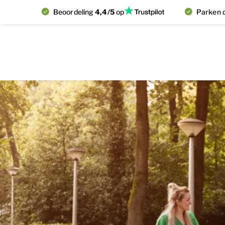
Beoordeling
4,4/5
op
Parken d