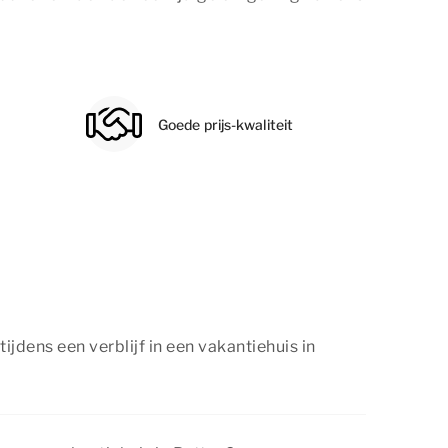
Goede prijs-kwaliteit
ijdens een verblijf in een vakantiehuis in
utten kun je genieten van diverse activiteiten.
omgeving met wandel- en fietsroutes, bezoek