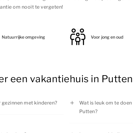
kantie om nooit te vergeten!
Natuurrijke omgeving
Voor jong en oud
er een vakantiehuis in Putten
or gezinnen met kinderen?
Wat is leuk om te doen t
Putten?
or gezinnen met kinderen. Bij
ommodaties met voldoende
Tijdens je verblijf in P
zijn er in de omgeving
Verken de natuurrijke 