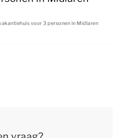
 vakantiehuis voor 3 personen in Midlaren
een vakantiehuis voor 3 personen in Midlaren
zolang er nog beschikbaarheid is. We raden je
eserveren, zodat je jouw favoriete vakantiehuis
en vraag?