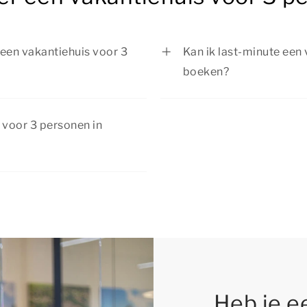
n een vakantiehuis voor 3
Kan ik last-minute een
boeken?
n een vakantiehuis voor 3
Ja, het is mogelijk om 
sen door de natuur, bezoek
last-minute te boeken, 
 voor 3 personen in
k gezellige plaatsen in de
daarom aan op tijd te r
anning of actief bezig wilt
nog kunt boeken.
an kortingen. Bekijk de
f met extra voordeel!
Heb je e