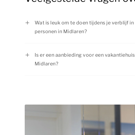
Wat is leuk om te doen tijdens je verblijf i
personen in Midlaren?
Er is van alles te doen tijdens je verblijf i
personen in Midlaren. Ga wandelen of fiet
Is er een aanbieding voor een vakantiehuis
een attractiepark of de dierentuin en ontde
Midlaren?
omgeving. Of je nu op zoek bent naar ontsp
Bij Summio Parcs profiteer je regelmatig v
zijn: er is voor ieder wat wils!
actuele
aanbiedingen
en boek jouw verblij