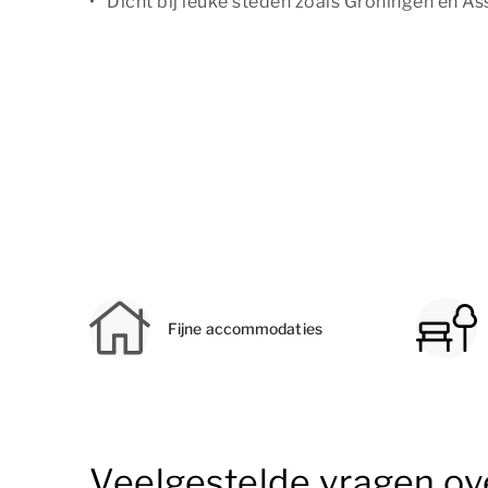
Dicht bij leuke steden zoals Groningen en As
Fijne accommodaties
Veelgestelde vragen ov