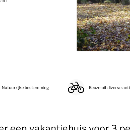
sen
Natuurrijke bestemming
Keuze uit diverse acti
er een vakantiehuis voor 3 p