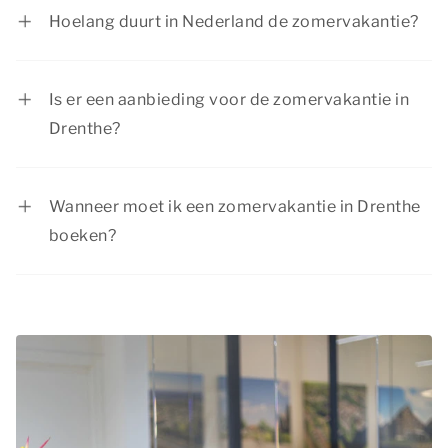
en met 16 augustus 2026.
Hoelang duurt in Nederland de zomervakantie?
De zomervakantie duurt voor iedere regio 6
weken.
Is er een aanbieding voor de zomervakantie in
Drenthe?
Bekijk de huidige
aanbiedingen
. Summio Parcs
heeft regelmatig voordelige kortingsacties.
Wanneer moet ik een zomervakantie in Drenthe
boeken?
Vanwege de lange schoolvakantie en het
zomerse weer is de zomervakantie één van de
populairste periodes om op vakantie te gaan.
Het is daarom aan te raden tijdig je
zomervakantie in Drenthe te boeken.