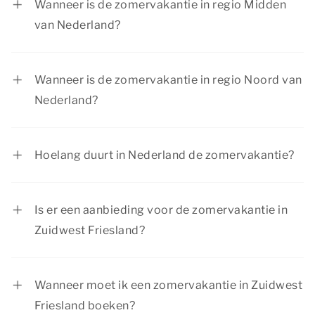
Wanneer is de zomervakantie in regio Midden
van Nederland?
In regio Midden is de zomervakantie van 18 juli
tot en met 30 augustus 2026.
Wanneer is de zomervakantie in regio Noord van
Nederland?
In regio Noord is de zomervakantie van 4 juli tot
en met 16 augustus 2026.
Hoelang duurt in Nederland de zomervakantie?
De zomervakantie duurt voor iedere regio 6
weken.
Is er een aanbieding voor de zomervakantie in
Zuidwest Friesland?
Bekijk de huidige
aanbiedingen
. Summio Parcs
heeft regelmatig voordelige kortingsacties.
Wanneer moet ik een zomervakantie in Zuidwest
Friesland boeken?