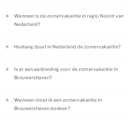
In regio Midden is de zomervakantie van 18 juli
tot en met 30 augustus 2026.
Wanneer is de zomervakantie in regio Noord van
Nederland?
In regio Noord is de zomervakantie van 4 juli tot
en met 16 augustus 2026.
Hoelang duurt in Nederland de zomervakantie?
De zomervakantie duurt voor iedere regio 6
weken.
Is er een aanbieding voor de zomervakantie in
Brouwershaven?
Bekijk de huidige
aanbiedingen
. Summio Parcs
heeft regelmatig voordelige kortingsacties.
Wanneer moet ik een zomervakantie in
Brouwershaven boeken?
Vanwege de lange schoolvakantie en het
zomerse weer is de zomervakantie één van de