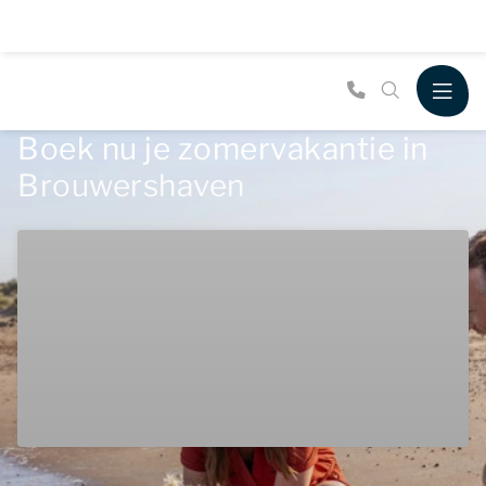
Boek nu je zomervakantie in
Brouwershaven