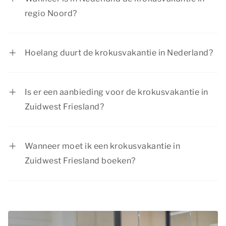
regio Noord?
In regio Noord is de krokusvakantie van 20
februari tot en met 28 februari 2027.
Hoelang duurt de krokusvakantie in Nederland?
In de regio Noord hebben scholen als eerste een
week krokusvakantie, scholen in de regio’s Zuid
Is er een aanbieding voor de krokusvakantie in
en Midden een week daarna. De krokusvakantie
Zuidwest Friesland?
duurt voor iedere regio één week.
Summio Parcs heeft regelmatig voordelige
kortingsacties. Bekijk de huidige
aanbiedingen
.
Wanneer moet ik een krokusvakantie in
Zuidwest Friesland boeken?
De krokusvakantie is in verband met de
schoolvakantie een populaire vakantieperiode.
We raden daarom aan je krokusvakantie in
Zuidwest Friesland op tijd te boeken, zodat je