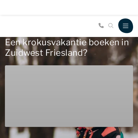
Een krokusvakantie boeken in
Zuidwest Friesland?