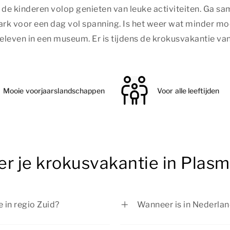
de kinderen volop genieten van leuke activiteiten. Ga sa
epark voor een dag vol spanning. Is het weer wat minder m
even in een museum. Er is tijdens de krokusvakantie van 
Mooie voorjaarslandschappen
Voor alle leeftijden
er je krokusvakantie in Plas
 in regio Zuid?
Wanneer is in Nederlan
ebruari tot en met 21
In regio Midden is de 