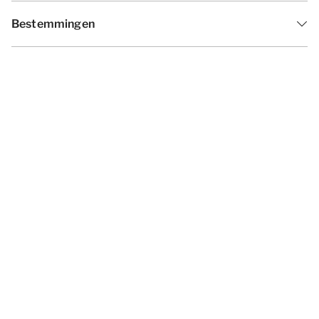
Bestemmingen
Inspiratie
Vakantieperiodes
Aanbiedingen
Algemene voorwaarden
Privacy statement
Disclaimer
Cookies wijzigen
© 2026 - Summio Parcs | All rights
reserved