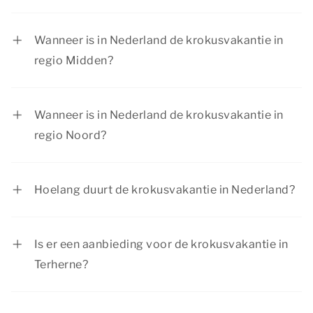
In regio Zuid is de krokusvakantie van 13 februari
tot en met 21 februari 2027.
Wanneer is in Nederland de krokusvakantie in
regio Midden?
In regio Midden is de krokusvakantie van 20
februari tot en met 28 februari 2027.
Wanneer is in Nederland de krokusvakantie in
regio Noord?
In regio Noord is de krokusvakantie van 20
februari tot en met 28 februari 2027.
Hoelang duurt de krokusvakantie in Nederland?
In de regio Noord hebben scholen als eerste een
week krokusvakantie, scholen in de regio’s Zuid
Is er een aanbieding voor de krokusvakantie in
en Midden een week daarna. De krokusvakantie
Terherne?
duurt voor iedere regio één week.
Summio Parcs heeft regelmatig voordelige
kortingsacties. Bekijk de huidige
aanbiedingen
.