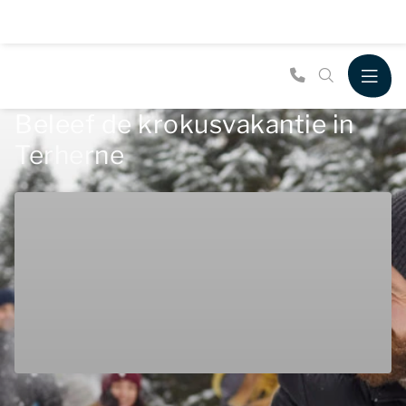
Beleef de krokusvakantie in
Terherne