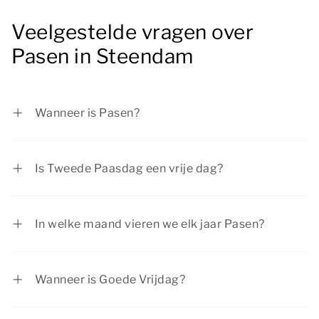
Veelgestelde vragen over
Pasen in Steendam
Wanneer is Pasen?
In 2027 valt Eerste Paasdag op zondag 28
maart 2027 en Tweede Paasdag op maandag 29
Is Tweede Paasdag een vrije dag?
maart 2027.
Eerste Paasdag en Tweede Paasdag zijn
officiële feestdagen in Nederland. De meeste
In welke maand vieren we elk jaar Pasen?
mensen zijn op paasmaandag vrij.
Pasen valt vaak in de maand april en een enkele
keer in maart.
Wanneer is Goede Vrijdag?
Goede Vrijdag wordt gevierd op de vrijdag voor