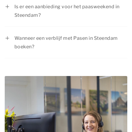
Pasen.
Is er een aanbieding voor het paasweekend in
Steendam?
Summio Parcs heeft regelmatig interessante
kortingsacties. Bekijk de huidige
aanbiedingen
.
Wanneer een verblijf met Pasen in Steendam
boeken?
Boek tijdig je verblijf zodat je nog kunt kiezen uit
diverse beschikbare accommodaties. De meeste
mensen zijn tijdens Pasen namelijk een lang
weekend vrij. Het paasweekend is een populair
moment om een weekend weg te boeken in
Steendam.