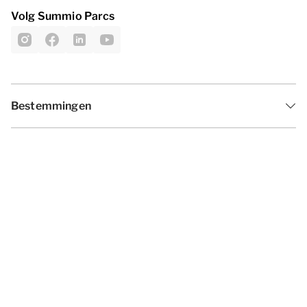
Volg Summio Parcs
Bestemmingen
Inspiratie
Vakantieperiodes
Aanbiedingen
Algemene voorwaarden
Privacy statement
Disclaimer